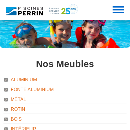
PRODUITS
Nos Meubles
SERVICES
PISCINES
ALUMINIUM
FONTE ALUMINIUM
PROMOTIONS
NOS SERVICES
MÉTAL
SPAS
ROTIN
BOIS
PARTENAIRES
INTÉRIEUR
CONSEILS PERRIN