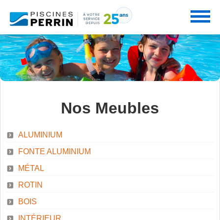
PRODUITS
Nos Meubles
SERVICES
PISCINES
ALUMINIUM
FONTE ALUMINIUM
PROMOTIONS
NOS SERVICES
MÉTAL
SPAS
ROTIN
BOIS
PARTENAIRES
INTÉRIEUR
CONSEILS PERRIN