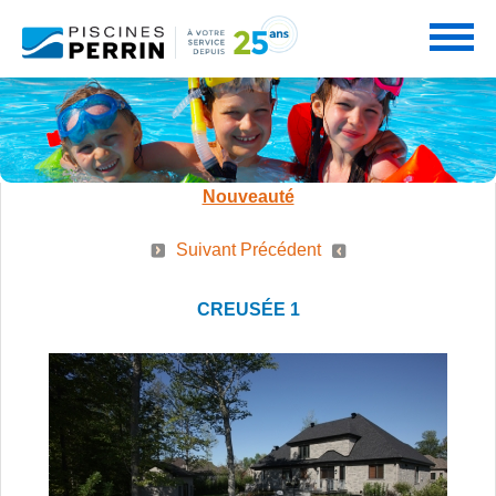
PRODUITS
Nouveauté
SERVICES
Suivant
Précédent
PISCINES
CREUSÉE 1
PROMOTIONS
NOS SERVICES
SPAS
PARTENAIRES
CONSEILS PERRIN