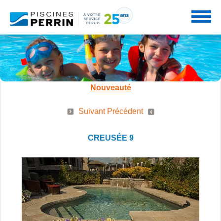
PRODUITS
Nouveauté
SERVICES
Suivant
Précédent
PISCINES
CREUSÉE 9
PROMOTIONS
NOS SERVICES
SPAS
PARTENAIRES
CONSEILS PERRIN