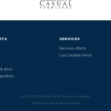
ITS
SERVICES
Services offerts
Les Conseils Perrin
 & déco
 gazébos
© 2010-2016 Piscines Perrin. Tous droits réservés.
Conçu et propulsé par Anekdotes