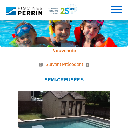
PRODUITS
Nouveauté
SERVICES
Suivant
Précédent
PISCINES
SEMI-CREUSÉE 5
PROMOTIONS
NOS SERVICES
SPAS
PARTENAIRES
CONSEILS PERRIN