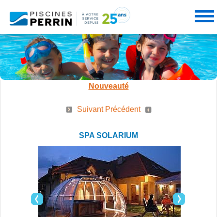
PRODUITS
Nouveauté
SERVICES
Suivant
Précédent
PISCINES
SPA SOLARIUM
PROMOTIONS
NOS SERVICES
SPAS
PARTENAIRES
CONSEILS PERRIN